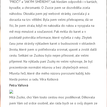
"PROČ?" a "JAKÝM SMĚREM?", tak hledám odpovědi i v kartách,
kyvadle, a chiromantii. O Zuzce jsem se dozvěděla zcela
náhodou. Okoukla jsem její webové stránky, zavolala jí a
dorazila na tzv. věštění. Byla jsem velmi překvapena, dá se
říci, že jsem zírala, když mi nakoukla do rukou a vysypala na
mě moji minulost a současnost. Pak mrkla do karet a v
podstatě potvrdila informace, které vyčetla z ruky. Zbytek
času jsme strávily výkladem karet o budoucnosti v oblastech
života, které jsem si potřebovala srovnat, ujasnit a zvolit další
cestu. Setkání se Zuzkou bylo nejen přínosné, ale velmi
příjemné. Na výkladu paní Zuzky mi velmi vyhovuje, že byl
prezentován normální mluvou a bez zbytečných emocí.
Mluvila řečí, které dle mého názoru porozumí každý, kdo
hledá pomoc a radu. Věra Kolková
Petra Váňová
Milá Zuzko, chci Vám touto cestou moc poděkovat. Děkovala
jsem Vám od srdce osobně, ale ráda bych se o svůj dojem ze