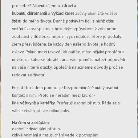
pro sebe? Aktivní zájem o
zdraví a
hubnutí
,
chiromantii
a
výklad karet
začaly okamžitě vnášet
štěstí do mého života. Denně potkávám lidi, z nichž cítím
vnitřní úzkost spjatou s hektickým způsobem života nebo
zoufalost v důsledku nepříznivých událostí, které je potkaly.
Jsem přesvědčena, že každý den našeho života je hodný
oslavy. Pokud mezi takové lidi patříte, máte nějaký problém a
nevíte, na koho se obrátit, ráda vám pomůžu nalézt odpovědi
na vaše niterní otázky. Společně nalezneme důvody proč se
radovat ze života!
Pokud chci lidem pomoci, je bezpodmínečně nutný osobní
kontakt s nimi. Proto se neřadím mezi tzv. on-
line
věštkyně
a
kartářky
. Preferuji osobní přístup. Ráda se s
vámi setkám, ať jste odkudkoliv.
Na čem si zakládám:
osobní individuální přistup
citlivé vnímání a naslouchání vede k pochopení