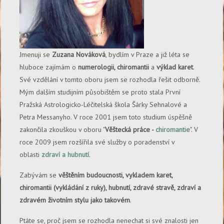
Jmenuji se
Zuzana Nováková
, bydlím v Praze a již léta se
hluboce zajímám o
numerologii, chiromantii
a
výklad karet
.
Své vzdělání v tomto oboru jsem se rozhodla řešit odborně.
Mým dalším studijním působištěm se proto stala První
Pražská Astrologicko-Léčitelská škola Šárky Sehnalové a
Petra Messanyho. V roce 2001 jsem toto studium úspěšně
zakončila zkouškou v oboru "
Věštecká práce -
chiromantie
". V
roce 2009 jsem rozšířila své služby o poradenství v
oblasti
zdraví a hubnutí
.
Zabývám se
věštěním budoucnosti, vykladem karet,
chiromantii (vykládání z ruky), hubnutí, zdravé stravě, zdraví a
zdravém životním stylu jako takovém
.
Ptáte se, proč jsem se rozhodla nenechat si své znalosti jen