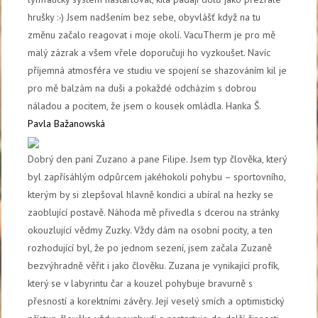
hrušky :-) Jsem nadšením bez sebe, obyvlášť když na tu
změnu začalo reagovat i moje okolí. VacuTherm je pro mě
malý zázrak a všem vřele doporučuji ho vyzkoušet. Navíc
příjemná atmosféra ve studiu ve spojení se shazováním kil je
pro mě balzám na duši a pokaždé odcházím s dobrou
náladou a pocitem, že jsem o kousek omládla. Hanka Š.
Pavla Bažanowská
Dobrý den paní Zuzano a pane Filipe. Jsem typ člověka, který
byl zapřísáhlým odpůrcem jakéhokoli pohybu – sportovního,
kterým by si zlepšoval hlavně kondici a ubíral na hezky se
zaoblující postavě. Náhoda mě přivedla s dcerou na stránky
okouzlující vědmy Zuzky. Vždy dám na osobní pocity, a ten
rozhodující byl, že po jednom sezení, jsem začala Zuzaně
bezvýhradně věřit i jako člověku. Zuzana je vynikající profík,
který se v labyrintu čar a kouzel pohybuje bravurně s
přesností a korektními závěry. Její veselý smích a optimistický