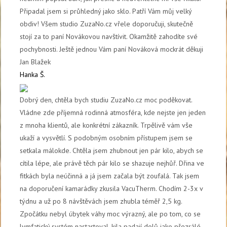
Připadal jsem si průhledný jako sklo. Patří Vám můj velký
obdiv! Všem studio ZuzaNo.cz vřele doporučuji, skutečně
stojí za to paní Novákovou navštívit. Okamžitě zahodíte své
pochybnosti. Ještě jednou Vám paní Nováková mockrát děkuji
Jan Blažek
Hanka Š.
Dobrý den, chtěla bych studiu ZuzaNo.cz moc poděkovat.
Vládne zde příjemná rodinná atmosféra, kde nejste jen jeden
z mnoha klientů, ale konkrétní zákazník. Trpělivě vám vše
ukaží a vysvětlí. S podobným osobním přístupem jsem se
setkala málokde. Chtěla jsem zhubnout jen pár kilo, abych se
cítila lépe, ale právě těch pár kilo se shazuje nejhůř. Dřina ve
fitkách byla neúčinná a já jsem začala být zoufalá. Tak jsem
na doporučení kamarádky zkusila VacuTherm. Chodím 2-3x v
týdnu a už po 8 návštěvách jsem zhubla téměř 2,5 kg.
Zpočátku nebyl úbytek váhy moc výrazný, ale po tom, co se
lymfatický systém nastartoval, kila padají dolů jako přezrálé