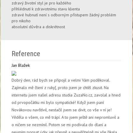
zdravý životní styl je pro každého
přihlédnutí k zdravotnímu stavu klienta
zdravé hubnutí není s odborným přístupem žádný problém
pro nikoho
absolutní důvěra a diskrétnost
Reference
Jan Blažek
Dobrý den, rád bych se připojil a velmi Vám poděkoval.
Zajímalo mě čtení z ruky[, proto jsem je chtěl zkusit. Na
internetu jsem našel adresu studia ZuzaNo.cz, zavolal a hned
od prvopočátku mi bylo sympatické! Když jsem paní
Novákovou navštívil, nestačil jsem se divit, co vše v ní je!
Věděla o všem, co mě trápí. A to jsem ještě ani nepromluvil a
o ničem se nezmínil. Potom se mi podívala do dlaní a
neumím popsat údiv, jak přesně a neuvěřitelně mi vše říkala.