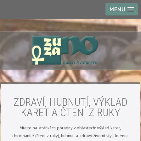
MENU
ZDRAVÍ, HUBNUTÍ, VÝKLAD
KARET A ČTENÍ Z RUKY
Vítejte na stránkách poradny v oblastech: výklad karet,
chiromantie (čtení z ruky), hubnutí a zdravý životní styl. Jmenuji