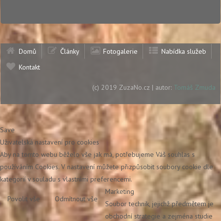
Domů
Články
Fotogalerie
Nabídka služeb
Kontakt
(c) 2019 ZuzaNo.cz | autor:
Tomáš Zmuda
Save
Uživatelská nastavení pro cookies
Aby na tomto webu běželo vše jak má, potřebujeme Váš souhlas s
používáním Cookies. V nastavení můžete přizpůsobit soubory cookie dle
kategorií v souladu s vlastními preferencemi.
Marketing
Povolit vše
Odmítnout vše
Soubor technik, jejichž předmětem je
obchodní strategie a zejména studie