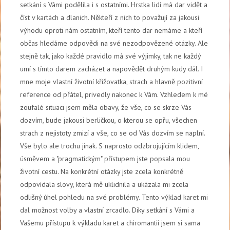
setkání s Vámi podělila i s ostatními. Hrstka lidí má dar vidět a
číst v kartách a dlanich. Někteří z nich to považují za jakousi
výhodu oproti nám ostatním, kteří tento dar nemáme a kteří
občas hledáme odpovědi na své nezodpovězené otázky. Ale
stejně tak, jako každé pravidlo má své výjimky, tak ne každý
umí s tímto darem zacházet a napovědět druhým kudy dál. I
mne moje vlastní životní křižovatka, strach a hlavně pozitivní
reference od přátel, privedly nakonec k Vám. Vzhledem k mé
zoufalé situaci jsem měla obavy, že vše, co se skrze Vás
dozvím, bude jakousi berličkou, o kterou se opřu, všechen
strach z nejistoty zmizí a vše, co se od Vás dozvím se naplní.
Vše bylo ale trochu jinak. S naprosto odzbrojujícím klidem,
úsměvem a "pragmatickým" přístupem jste popsala mou
životní cestu. Na konkrétní otázky jste zcela konkrétně
odpovídala slovy, která mě uklidnila a ukázala mi zcela
odlišný úhel pohledu na své problémy. Tento výklad karet mi
dal možnost volby a vlastní zrcadlo. Diky setkání s Vámi a
Vašemu přístupu k výkladu karet a chiromantii jsem si sama