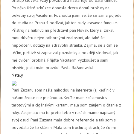
přístup člověka vždy povzbudí a nastartuje do další činnosti.
Po několikáté schůzce donesla dcera domů brožury na
pekelný stroj Vacuterm. Rozhodla jsem se, že se sama pojedu
do studia na Prahu 4 podívat, jak ten rudý krasavec funguje.
Přístroj na hubnutí mi představil pan Novák, který si získal
mou důvěru nejen odbornými znalostmi, ale také že
nepodcenil dotazy na zdravotní stránku. Zajímal se s čím se
léčím, pečlivě si zapisoval poznámky a později sledoval, jak
mé cvičení probíhá. Přijďte Vacuterm vyzkoušet a sami
písněte, jestli mám pravdu! Pavla Bažanowská
Nataly
Paní Zuzanu som našla náhodou na internete (aj keď nič v
našom živote nie je náhoda). Keďže mam skúsenosti s
tarotovými a cigánskými kartami, mala som záujem o čítanie z
ruky. Zaujímalo ma to preto, lebo v rukách mame napísaný
svoj osud. Paní Zuzana mala dobre referencie a tak som si
povedala že to skúsim. Mala som trochu aj strach, že čo mi