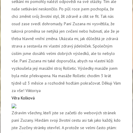
setkání mi pomohly nalézt odpovědi na své otázky. Tím ale
naše setkávání neskončilo. Po půl roce jsem pochopila, že
chci změnit svůj životní styl, žít zdravě a cítit se fit. Tak nás
osud zase svedl dohromady. Paní Zuzana mi vysvětlila, že
taková proměna se netýká jen cvičení nebo hubnutí, ale že je
třeba hlavně vniřní změna. Ukázala mi, jak důležitá je zdravá
strava a sestavila mi vlastní zdravý jídelníček. Společným
úsilím jsme dosáhli velmi dobrých výsledků, ale to nebylo
vše. Paní Zuzana mi také doporučila, abych na vlastní kůži
vyzkoušela její masážní stroj Rolletic. Výsledky masáže jsem
byla mile překvapena. Na masáže Rolletic chodím 3 krát
týdně už 3 měsíce a rozhodně hodlám pokračovat. Děkuji Vám
za vše! Viktoriya
Věra Kolková
Zdravím všechny, kteří jste se začetli do webových stránek
paní Zuzany. Hledám svoji životní cestu asi tak jako každý, kdo
jste Zuzčiny stránky otevřel. A protože se velmi často ptám: