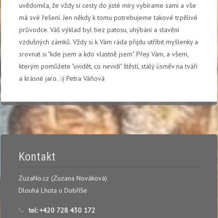
uvědomila, že vždy si cesty do jisté míry vybírame sami a vše
má své řešení. Jen někdy k tomu potrebujeme takové trpělivé
průvodce. Váš výklad byl bez patosu, uhýbání a stavění
vzdušných zámků. Vždy si k Vám ráda přijdu utříbit myšlenky a
srovnat si "kde jsem a kdo vlastně jsem". Přeji Vám, a všem,
kterým pomůžete "uvidět, co nevidí" štěstí, stálý úsměv na tváři
a krásné jaro. :-) Petra Váňová
Kontakt
ZuzaNo.cz (Zuzana Nováková)
Dlouhá Lhota u Dobříše
tel:
+420 728 430 172