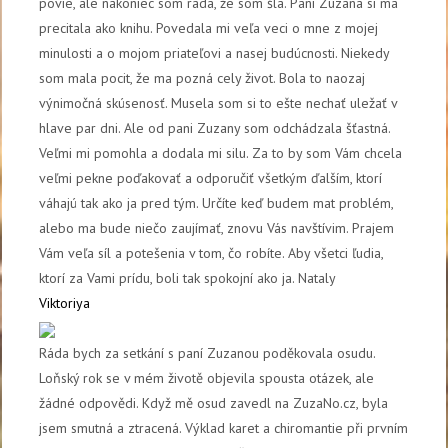
povie, ale nakoniec som rada, že som šla. Pani Zuzana si ma
precitala ako knihu. Povedala mi veľa veci o mne z mojej
minulosti a o mojom priateľovi a nasej budúcnosti. Niekedy
som mala pocit, že ma pozná cely život. Bola to naozaj
výnimočná skúsenosť. Musela som si to ešte nechať uležať v
hlave par dni. Ale od pani Zuzany som odchádzala šťastná.
Veľmi mi pomohla a dodala mi silu. Za to by som Vám chcela
veľmi pekne poďakovať a odporučiť všetkým ďalším, ktorí
váhajú tak ako ja pred tým. Určíte keď budem mat problém,
alebo ma bude niečo zaujímať, znovu Vás navštívim. Prajem
Vám veľa síl a potešenia v tom, čo robíte. Aby všetci ľudia,
ktorí za Vami prídu, boli tak spokojní ako ja. Nataly
Viktoriya
Ráda bych za setkání s paní Zuzanou poděkovala osudu.
Loňský rok se v mém životě objevila spousta otázek, ale
žádné odpovědi. Když mě osud zavedl na ZuzaNo.cz, byla
jsem smutná a ztracená. Výklad karet a chiromantie při prvním