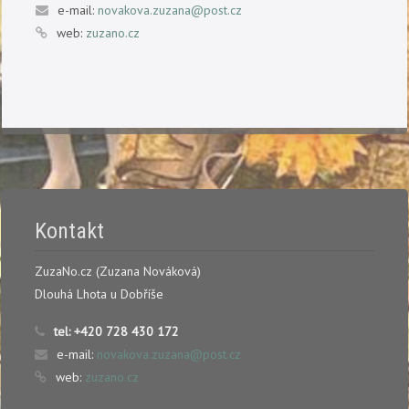
e-mail:
novakova.zuzana@post.cz
web:
zuzano.cz
Kontakt
ZuzaNo.cz (Zuzana Nováková)
Dlouhá Lhota u Dobříše
tel:
+420 728 430 172
e-mail:
novakova.zuzana@post.cz
web:
zuzano.cz