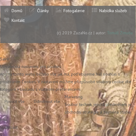
Domů
Články
Fotogalerie
Nabídka služeb
Kontakt
(c) 2019 ZuzaNo.cz | autor:
Tomáš Zmuda
Save
Uživatelská nastavení pro cookies
Aby na tomto webu běželo vše jak má, potřebujeme Váš souhlas s
používáním Cookies. V nastavení můžete přizpůsobit soubory cookie dle
kategorií v souladu s vlastními preferencemi.
Marketing
Povolit vše
Odmítnout vše
Soubor technik, jejichž předmětem je
obchodní strategie a zejména studie
trhu.
Quantcast