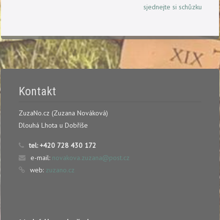
sjednejte si schůzku
Kontakt
ZuzaNo.cz (Zuzana Nováková)
Dlouhá Lhota u Dobříše
tel:
+420 728 430 172
e-mail:
novakova.zuzana@post.cz
web:
zuzano.cz