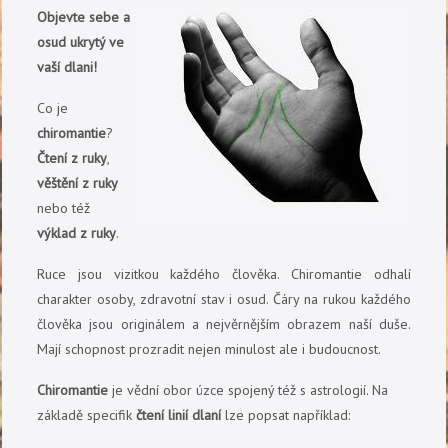
Objevte sebe a
osud ukrytý ve
vaší dlani!
Co je
chiromantie
?
Čtení z ruky
,
věštění z ruky
nebo též
výklad z ruky
.
Ruce jsou vizitkou každého člověka. Chiromantie odhalí
charakter osoby, zdravotní stav i osud. Čáry na rukou každého
člověka jsou originálem a nejvěrnějším obrazem naší duše.
Mají schopnost prozradit nejen minulost ale i budoucnost.
Chiromantie
je vědní obor úzce spojený též s astrologií. Na
základě specifik
čtení linií dlaní
lze popsat například: